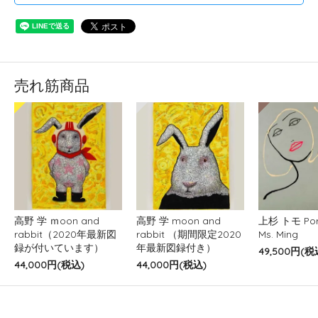
売れ筋商品
高野 学 ｍoon and
高野 学 moon and
上杉 トモ Port
rabbit（2020年最新図
rabbit （期間限定2020
Ms. Ming
録が付いています）
年最新図録付き）
49,500円(税
44,000円(税込)
44,000円(税込)