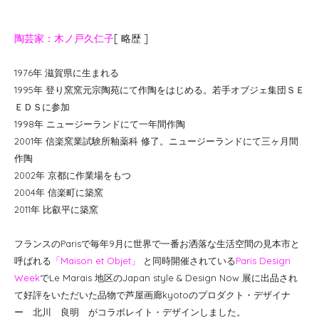
陶芸家：木ノ戸久仁子
[ 略歴 ]
1976年 滋賀県に生まれる
1995年 登り窯窯元宗陶苑にて作陶をはじめる。若手オブジェ集団ＳＥ
ＥＤＳに参加
1998年 ニュージーランドにて一年間作陶
2001年 信楽窯業試験所釉薬科 修了。ニュージーランドにて三ヶ月間
作陶
2002年 京都に作業場をもつ
2004年 信楽町に築窯
2011年 比叡平に築窯
フランスのParisで毎年9月に世界で一番お洒落な生活空間の見本市と
呼ばれる
「Maison et Objet」
と同時開催されている
Paris Design
Week
でLe Marais 地区のJapan style & Design Now 展に出品され
て好評をいただいた品物で芦屋画廊kyotoのプロダクト・デザイナ
ー 北川 良明 がコラボレイト・デザインしました。