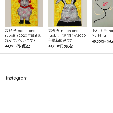
高野 学 ｍoon and
高野 学 moon and
上杉 トモ Port
rabbit（2020年最新図
rabbit （期間限定2020
Ms. Ming
録が付いています）
年最新図録付き）
49,500円(税
44,000円(税込)
44,000円(税込)
Instagram