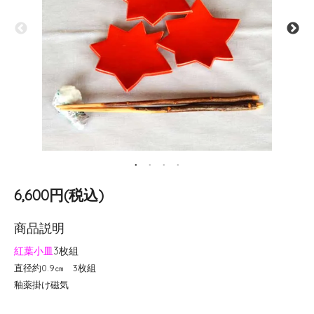
6,600円(税込)
商品説明
紅葉小皿
3枚組
直径約0.9㎝ 3枚組
釉薬掛け磁気