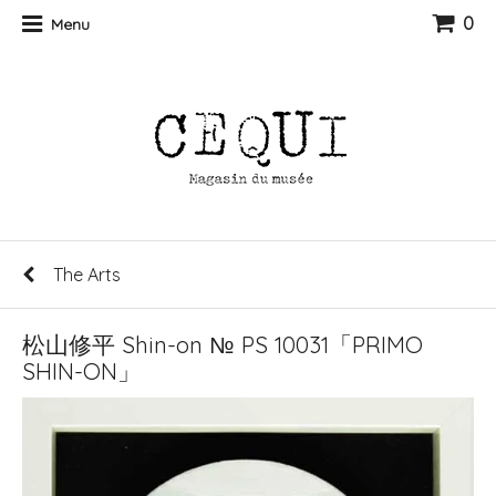
0
Menu
The Arts
松山修平 Shin-on № PS 10031「PRIMO
SHIN-ON」