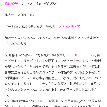
松山修平
Shin-on № PS10031
作品サイズ直径18.0㎝
ボール紙に 岩絵の具、石膏 等の
ミックスドメディア
額装サイズ：縦25.3㎝ 横25.3㎝ 奥行4.5㎝ 木製アクリル塗装仕上
げ ガラス入り
松山 修平 の作品の中でも特別に企画された
「PRIMO SHIN-ON}
と言
うドット・シリーズです。丸い画面はコンピューターのドットや地球
を現したもので、沢山並べて何かを形作る事も出来ますが、同時に世
界中に居られる松山修平のコレクターが作品を飾った場所を特定して
世界地図にプロットする事を目的としています。現在進行形のこのプ
ロジェクトに参加して、ミラノ在住の作家と、世界中の 松山 修平 フ
ァンのコレクターさんとつなっがるShin-onワールドにお越し下さ
い。
●松山修平は毎年7月に日本に一時帰国して芦屋画廊kyotoで個展を開
催しておりますので個展のヴェルニサージュにコレクターが集まりま