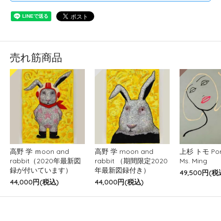
売れ筋商品
高野 学 ｍoon and
高野 学 moon and
上杉 トモ Port
rabbit（2020年最新図
rabbit （期間限定2020
Ms. Ming
録が付いています）
年最新図録付き）
49,500円(税
44,000円(税込)
44,000円(税込)