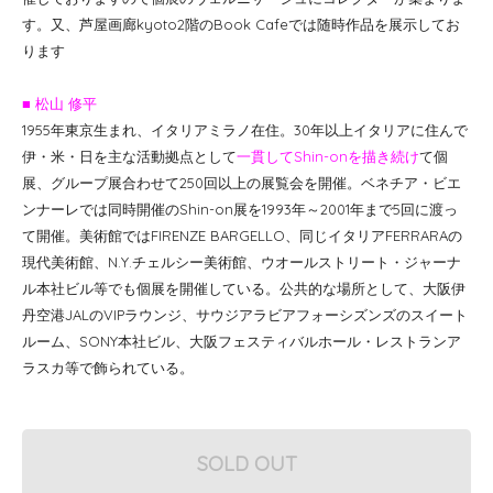
す。又、芦屋画廊kyoto2階のBook Cafeでは随時作品を展示してお
ります
■ 松山 修平
1955年東京生まれ、イタリアミラノ在住。30年以上イタリアに住んで
伊・米・日を主な活動拠点として
一貫して
Shin-onを描き続け
て個
展、グループ展合わせて250回以上の展覧会を開催。ベネチア・ビエ
ンナーレでは同時開催のShin-on展を1993年～2001年まで5回に渡っ
て開催。美術館ではFIRENZE BARGELLO、同じイタリアFERRARAの
現代美術館、N.Y.チェルシー美術館、ウオールストリート・ジャーナ
ル本社ビル等でも個展を開催している。公共的な場所として、大阪伊
丹空港JALのVIPラウンジ、サウジアラビアフォーシズンズのスイート
ルーム、SONY本社ビル、大阪フェスティバルホール・レストランア
ラスカ等で飾られている。
SOLD OUT