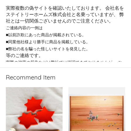
実際複数の偽サイトを確認いたしております。 会社名を
ステイトリーホームズ株式会社と名乗っていますが、 弊
社とは一切関係ございませんのでご注意ください。
ご連絡内容の一例は
■以前詐欺にあった商品が掲載されている。
■同業他社様より勝手に商品を掲載している。
■弊社の名を騙った怪しいサイトを発見した。
等のご連絡です。
実際の被害の報告などは弊社では確認できておりませんが、 ご
注意くださいますようお願い申し上げます。
Recommend Item
ステイトリーホームズ株式会社 〒662-0075 兵庫県西宮市南越木
岩町7-17 ネオ・ダイキョー苦楽園3F
TEL：050-1302-9790 （受付時間：平日11:00～17:00 ） MAIL：
fashiongoods-stores_2@shop.rakuten.co.jp
当社運営サイトは
以下の店舗のみ
となります。
FashionGoodsStores（ファッショングッズストアーズ） 楽天
市場店