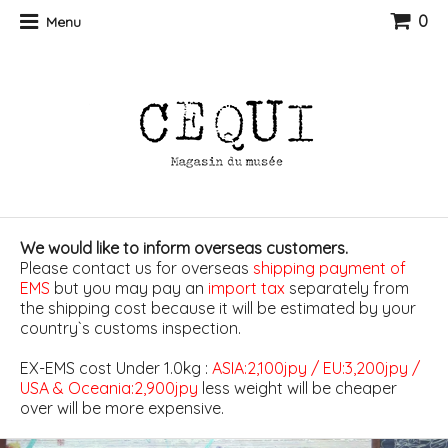
0
Menu
We would like to inform overseas customers.
Please contact us for overseas
shipping payment of
EMS
but you may pay an
import tax
separately from
the shipping cost because it will be estimated by your
country`s customs inspection.
EX-EMS cost Under 1.0kg :
ASIA:2,100jpy / EU:3,200jpy /
USA & Oceania:2,900jpy
less weight will be cheaper
over will be more expensive.