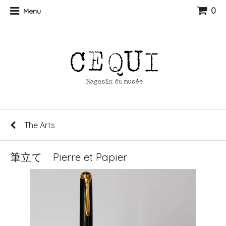
0
Menu
The Arts
筆立て Pierre et Papier