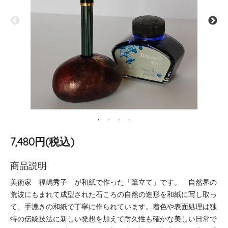
7,480円(税込)
商品説明
美術家 福嶋秀子 が和紙で作った「筆立て」です。 自然界の
荒波にもまれて成型された石ころの自然の造形を和紙に写し取っ
て、手漉きの和紙で丁寧に作られています。着色や表面処理は独
特の伝統技法に新しい発想を加えて耐久性も確かな美しい日常で