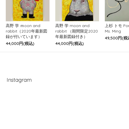
高野 学 ｍoon and
高野 学 moon and
上杉 トモ Port
rabbit（2020年最新図
rabbit （期間限定2020
Ms. Ming
録が付いています）
年最新図録付き）
49,500円(税
44,000円(税込)
44,000円(税込)
Instagram