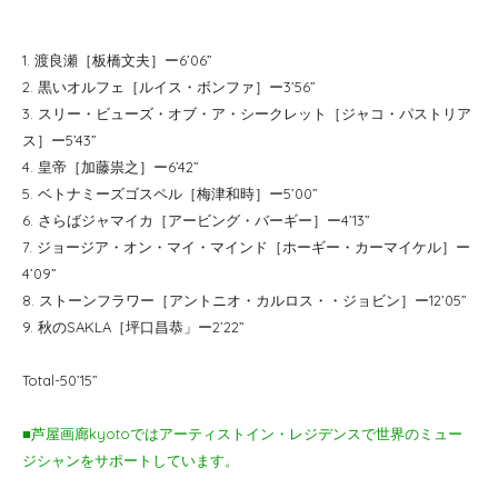
1. 渡良瀬［板橋文夫］ー6’06”
2. 黒いオルフェ［ルイス・ボンファ］ー3’56”
3. スリー・ビューズ・オブ・ア・シークレット［ジャコ・パストリア
ス］ー5’43”
4. 皇帝［加藤祟之］ー6’42”
5. ベトナミーズゴスペル［梅津和時］ー5’00”
6. さらばジャマイカ［アービング・バーギー］ー4’13”
7. ジョージア・オン・マイ・マインド［ホーギー・カーマイケル］ー
4’09”
8. ストーンフラワー［アントニオ・カルロス・・ジョビン］ー12’05”
9. 秋のSAKLA［坪口昌恭」ー2’22”
Total-50’15”
■芦屋画廊kyotoではアーティストイン・レジデンスで世界のミュー
ジシャンをサポートしています。