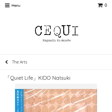
0
Menu
The Arts
「Quiet Life」KIDO Natsuki