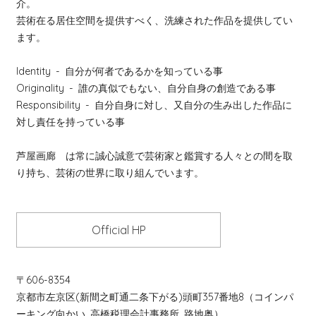
介。
芸術在る居住空間を提供すべく、洗練された作品を提供してい
ます。
Identity
- 自分が何者であるかを知っている事
Originality
- 誰の真似でもない、自分自身の創造である事
Responsibility
- 自分自身に対し、又自分の生み出した作品に
対し責任を持っている事
芦屋画廊 は常に誠心誠意で芸術家と鑑賞する人々との間を取
り持ち、芸術の世界に取り組んでいます。
Official HP
〒606-8354
京都市左京区(新間之町通二条下がる)頭町357番地8（コインパ
ーキング向かい 高橋税理会計事務所 路地奥）