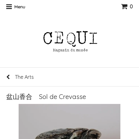
0
Menu
The Arts
盆山香合 Sol de Crevasse