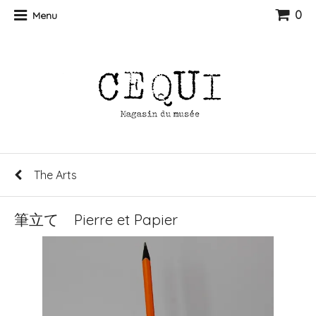
0
Menu
The Arts
筆立て Pierre et Papier