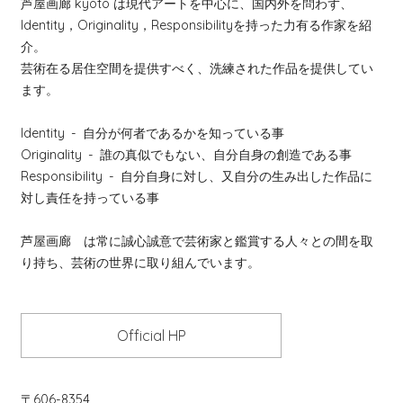
芦屋画廊 kyoto は現代アートを中心に、国内外を問わず、
Identity，Originality，Responsibilityを持った力有る作家を紹
介。
芸術在る居住空間を提供すべく、洗練された作品を提供してい
ます。
Identity
- 自分が何者であるかを知っている事
Originality
- 誰の真似でもない、自分自身の創造である事
Responsibility
- 自分自身に対し、又自分の生み出した作品に
対し責任を持っている事
芦屋画廊 は常に誠心誠意で芸術家と鑑賞する人々との間を取
り持ち、芸術の世界に取り組んでいます。
Official HP
〒606-8354