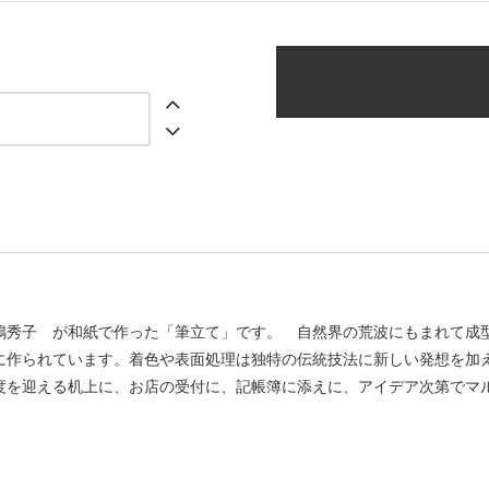
嶋秀子 が和紙で作った「筆立て」です。 自然界の荒波にもまれて成
に作られています。着色や表面処理は独特の伝統技法に新しい発想を加
度を迎える机上に、お店の受付に、記帳簿に添えに、アイデア次第でマ