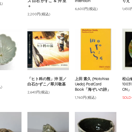
ズ 白石 かずこ ＆ 沖 至
intention
りえ
込)
＋
6,600円(税込)
1,43
2,200円(税込)
「ヒト科の熊」沖 至／
上田 素久 (Motohisa
松山修平
白石かずこ／翠川敬基
Ueda) PostCard
1003
込)
Book「海ぞいの詩」
ON」
2,640円(税込)
1,760円(税込)
SOLD