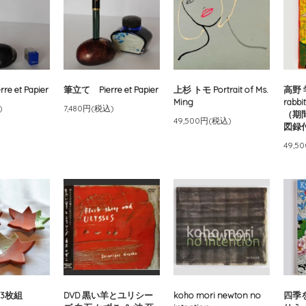
e et Papier
筆立て Pierre et Papier
上杉 トモ Portrait of Ms.
高野 学
Ming
rabbit
)
7,480円(税込)
（期
49,500円(税込)
図録
49,5
3枚組
DVD 黒い羊とユリシー
koho mori newton no
四季