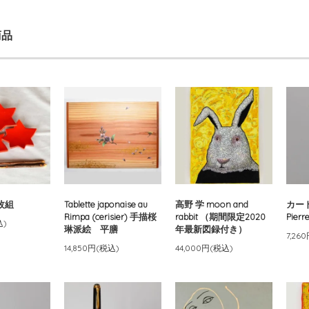
商品
枚組
Tablette japonaise au
高野 学 moon and
カー
Rimpa (cerisier) 手描桜
rabbit （期間限定2020
Pierre
込)
琳派絵 平膳
年最新図録付き）
7,26
14,850円(税込)
44,000円(税込)