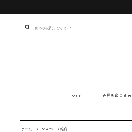
Home
芦屋画廊 Online 
ホーム
>
The Arts
>
雑貨