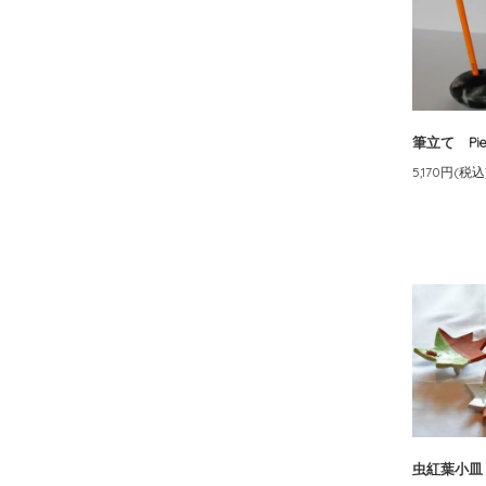
筆立て Pierr
5,170円(税込
虫紅葉小皿 