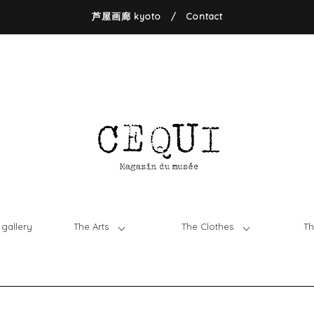
芦屋画廊 kyoto
/
Contact
gallery
The Arts
The Clothes
Th