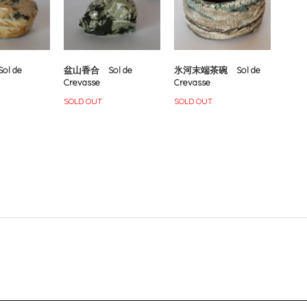
l de
盆山香合 Sol de
氷河末端茶碗 Sol de
Crevasse
Crevasse
SOLD OUT
SOLD OUT