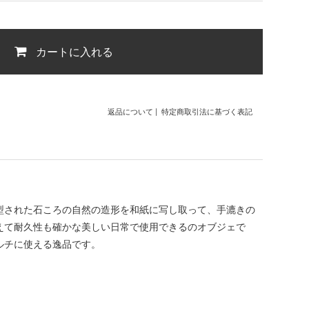
カートに入れる
返品について
|
特定商取引法に基づく表記
型された石ころの自然の造形を和紙に写し取って、手漉きの
えて耐久性も確かな美しい日常で使用できるのオブジェで
ルチに使える逸品です。