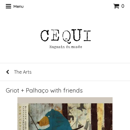
0
Menu
The Arts
Griot + Palhaço with friends