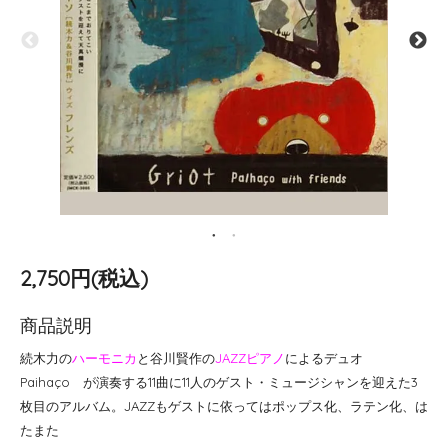
2,750円(税込)
商品説明
続木力の
ハーモニカ
と谷川賢作の
JAZZピアノ
によるデュオ
Paihaço が演奏する11曲に11人のゲスト・ミュージシャンを迎えた3
枚目のアルバム。JAZZもゲストに依ってはポップス化、ラテン化、は
たまた