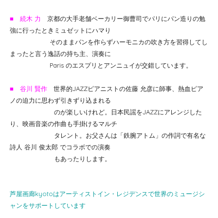
■ 続木 力
京都の大手老舗ベーカリー御曹司でパリにパン造りの勉
強に行ったときミュゼットにハマり
そのままパンを作らずハーモニカの吹き方を習得してし
まったと言う逸話の持ち主、演奏に
Paris のエスプリとアンニュイが交錯しています。
■ 谷川 賢作
世界的JAZZピアニストの佐藤 允彦に師事、熱血ピア
ノの迫力に思わず引きずり込まれる
のが楽しいけれど。日本民謡をJAZZにアレンジした
り、映画音楽の作曲も手掛けるマルチ
タレント。お父さんは「鉄腕アトム」の作詞で有名な
詩人 谷川 俊太郎 でコラボでの演奏
もあったりします。
芦屋画廊kyotoはアーティストイン・レジデンスで世界のミュージシ
ャンをサポートしています