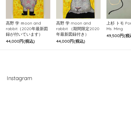
高野 学 ｍoon and
高野 学 moon and
上杉 トモ Port
rabbit（2020年最新図
rabbit （期間限定2020
Ms. Ming
録が付いています）
年最新図録付き）
49,500円(税
44,000円(税込)
44,000円(税込)
Instagram