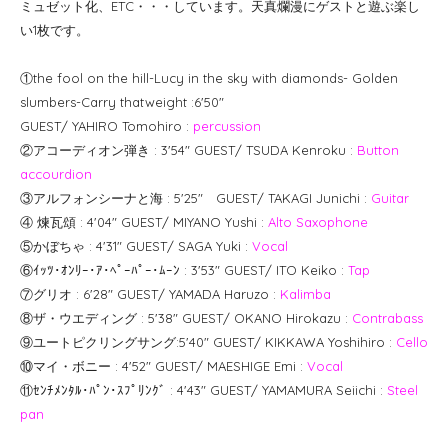
ミュゼット化、ETC・・・しています。天真爛漫にゲストと遊ぶ楽し
い1枚です。
①the fool on the hill-Lucy in the sky with diamonds- Golden
slumbers-Carry thatweight :6'50"
GUEST/ YAHIRO Tomohiro :
percussion
②アコーディオン弾き : 3'54" GUEST/ TSUDA Kenroku :
Button
accourdion
③アルフォンシーナと海 : 5'25" GUEST/ TAKAGI Junichi :
Guitar
④ 煉瓦頌 : 4'04" GUEST/ MIYANO Yushi :
Alto Saxophone
⑤かぼちゃ : 4'31" GUEST/ SAGA Yuki :
Vocal
⑥ｲｯﾂ･ｵﾝﾘｰ･ｱ･ﾍﾟｰﾊﾟｰ･ﾑｰﾝ : 3'53" GUEST/ ITO Keiko :
Tap
⑦グリオ : 6'28" GUEST/ YAMADA Haruzo :
Kalimba
⑧ザ・ウエディング : 5'38" GUEST/ OKANO Hirokazu :
Contrabass
⑨ユートピクリングサング:5'40" GUEST/ KIKKAWA Yoshihiro :
Cello
⑩マイ・ボニー : 4'52" GUEST/ MAESHIGE Emi :
Vocal
⑪ｾﾝﾁﾒﾝﾀﾙ･ﾊﾟﾝ･ｽﾌﾟﾘﾝｸﾞ : 4'43" GUEST/ YAMAMURA Seiichi :
Steel
pan