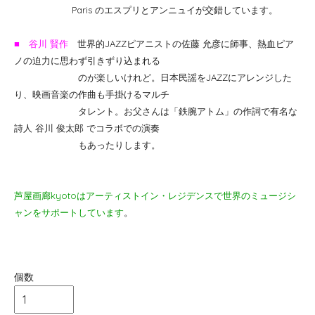
Paris のエスプリとアンニュイが交錯しています。
■ 谷川 賢作
世界的JAZZピアニストの佐藤 允彦に師事、熱血ピア
ノの迫力に思わず引きずり込まれる
のが楽しいけれど。日本民謡をJAZZにアレンジした
り、映画音楽の作曲も手掛けるマルチ
タレント。お父さんは「鉄腕アトム」の作詞で有名な
詩人 谷川 俊太郎 でコラボでの演奏
もあったりします。
芦屋画廊kyotoはアーティストイン・レジデンスで世界のミュージシ
ャンをサポートしています
。
個数