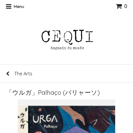
0
Menu
The Arts
「ウルガ」Palhaço (パリャーソ)