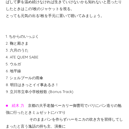
ばして夢を温め続けなければ生きていけないかも知れないと思ったり
したときはこの1枚のジャケットを視る。
とっても元気の出る1枚を手元に置いて聴いてみましょう。
1. ちからのいっぷく
2. 鞠と殿さま
3. 六月のうた
4. ATE QUEM SABE
5. ウルガ
6. 地平線
7. シェルブールの雨傘
8. 明日はきっとイイ事あるさ！
9. 立川市立幸小学校校歌 (Bonus Track)
■ 続木 力
京都の大手老舗ベーカリー御曹司でパリにパン造りの勉
強に行ったときミュゼットにハマり
そのままパンを作らずハーモニカの吹き方を習得してし
まったと言う逸話の持ち主、演奏に