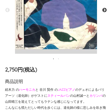
2,750円(税込)
商品説明
続木力 の
ハーモニカ
と 谷川 賢作 の
JAZZピアノ
のデュオによるパリ
アーソ（道化師）がゲストに
スティールパン
の山村誠一と
カリンバ
の
山田晴三を迎えてとってもラテンな感じになってます。
こんなにも慌ただしい時代を歩くには、道化師の様に悲しみを吹き飛