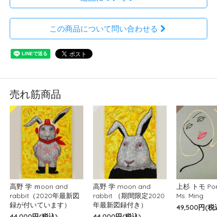
この商品について問い合わせる
売れ筋商品
高野 学 ｍoon and
高野 学 moon and
上杉 トモ Port
rabbit（2020年最新図
rabbit （期間限定2020
Ms. Ming
録が付いています）
年最新図録付き）
49,500円(税
44,000円(税込)
44,000円(税込)