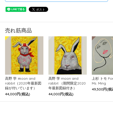
売れ筋商品
高野 学 ｍoon and
高野 学 moon and
上杉 トモ Port
rabbit（2020年最新図
rabbit （期間限定2020
Ms. Ming
録が付いています）
年最新図録付き）
49,500円(税
44,000円(税込)
44,000円(税込)